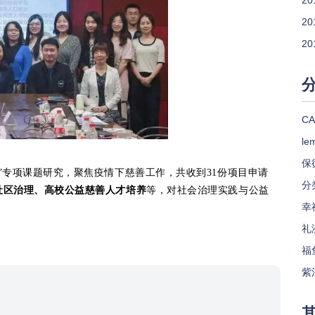
20
20
20
CA
le
保
”专项课题研究，聚焦疫情下慈善工作，共收到31份项目申请
分
社区治理、高校公益慈善人才培养
等，对社会治理实践与公益
幸
礼
福
紫