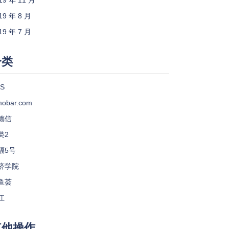
19 年 11 月
19 年 8 月
19 年 7 月
分类
S
mobar.com
德信
类2
福5号
济学院
鱼荟
江
其他操作