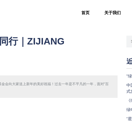
首页
关于我们
行｜ZIJIANG
“
江基金会向大家送上新年的美好祝福！过去一年是不平凡的一年，面对“百
中
式
《
绿
“