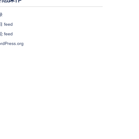
录
 feed
 feed
rdPress.org