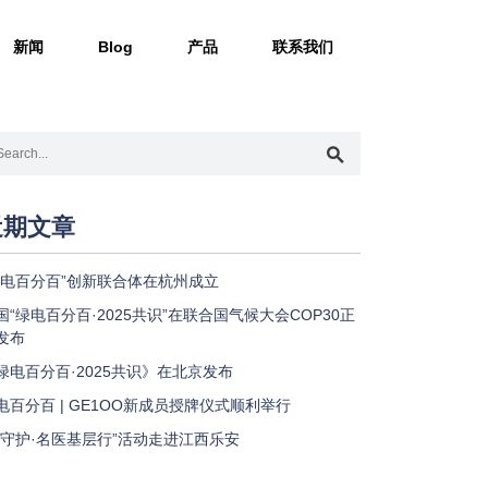
新闻
Blog
产品
联系我们
近期文章
绿电百分百”创新联合体在杭州成立
国“绿电百分百·2025共识”在联合国气候大会COP30正
发布
绿电百分百·2025共识》在北京发布
电百分百 | GE1OO新成员授牌仪式顺利举行
星守护·名医基层行”活动走进江西乐安