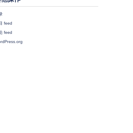
录
 feed
 feed
rdPress.org