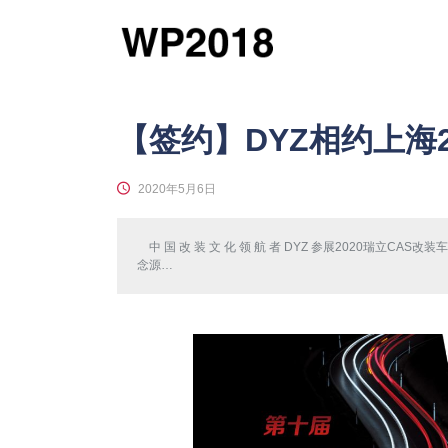
【签约】DYZ相约上海2
2020年5月6日
中 国 改 装 文 化 领 航 者 DYZ 参展2020瑞立CAS
念源…