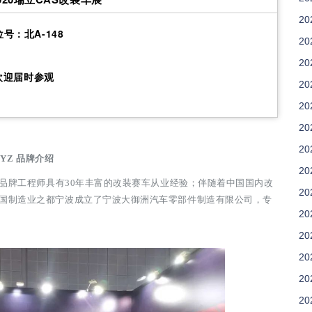
20
号：北A-148
20
20
欢迎届时参观
20
20
20
20
DYZ
品牌介
绍
20
Z品牌工程
师具有30年丰富的改装赛车从业经验；
伴随着中国国内改
20
中国制造业之都宁
波成立了宁波大御洲汽车零部件制造有限公司，专
20
。
20
20
20
20