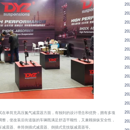
20
20
20
20
20
20
20
20
20
20
20
20
20
试在单筒充高压氮气减震器
方面，有独到的设计理念和优势，拥有多项
调整，使改装后街道版的车
辆既满足舒适平顺性，又兼顾操纵安全性，
20
车减震器、单筒倒插式减震
器、倒插式竞技版减震器等。