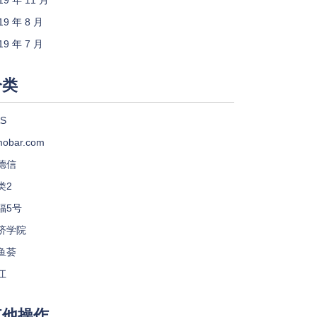
19 年 11 月
19 年 8 月
19 年 7 月
分类
S
mobar.com
德信
类2
福5号
济学院
鱼荟
江
其他操作