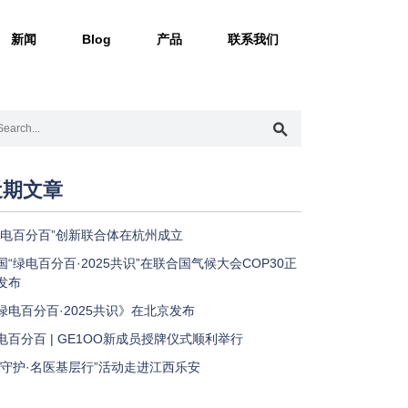
新闻
Blog
产品
联系我们
近期文章
绿电百分百”创新联合体在杭州成立
国“绿电百分百·2025共识”在联合国气候大会COP30正
发布
绿电百分百·2025共识》在北京发布
电百分百 | GE1OO新成员授牌仪式顺利举行
星守护·名医基层行”活动走进江西乐安