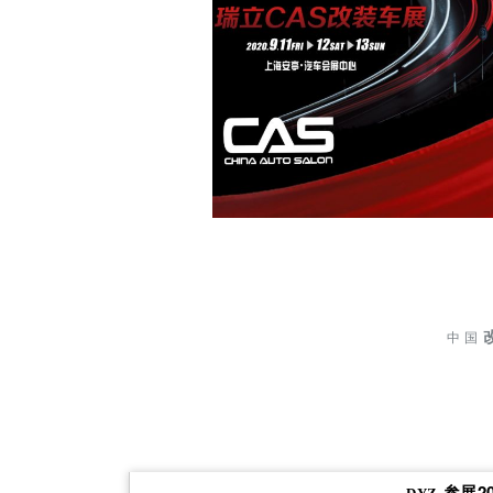
中 国
参展2