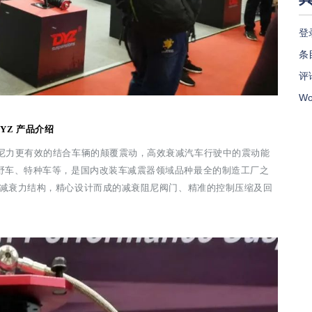
登
条目
评论
Wo
DYZ 产品介绍
尼力更有
效的结合车辆的颠覆震动，高效衰减汽车行驶中的震动能
野车、特种车
等，是国内改装车减震器领域品种最全的制造工厂之
尼减衰力结构，精心设
计而成的减衰阻尼阀门、精准的控制压缩及回