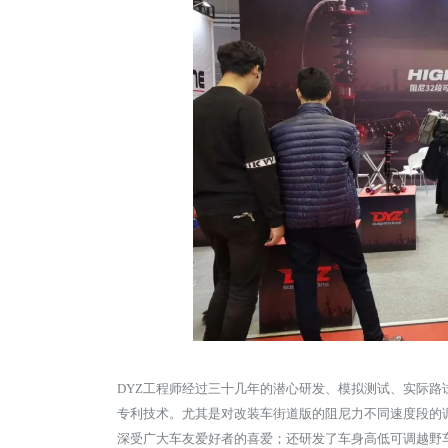
DYZ工程师经过三十
几年的潜心研发、模拟测试、实际路
专利技术。尤其是对
改装车街道版的阻尼力不同速度段的
深受广大车友爱好者
的喜爱；还研发了车身高低可调越野