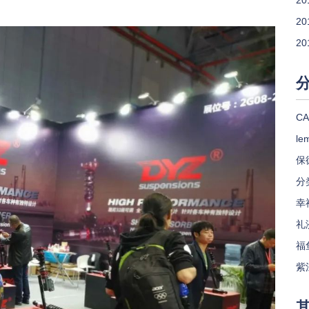
20
20
20
CA
le
保
分
幸
礼
福
紫