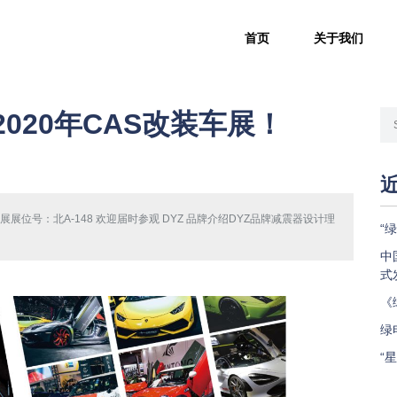
首页
关于我们
020年CAS改装车展！
改装车展展位号：北A-148 欢迎届时参观 DYZ 品牌介绍DYZ品牌减震器设计理
“
中
式
《
绿
“