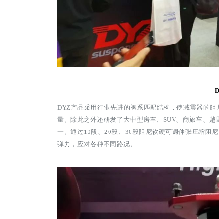
DYZ产品采用行业先进的阀系匹配结构，使减震器的阻
量。
除
此之外还研发了大中型房车、SUV、商旅车、越
一。通过10
段、20段、30段阻尼软硬可调伸张压缩阻
弹力，应对各种不
同路况。